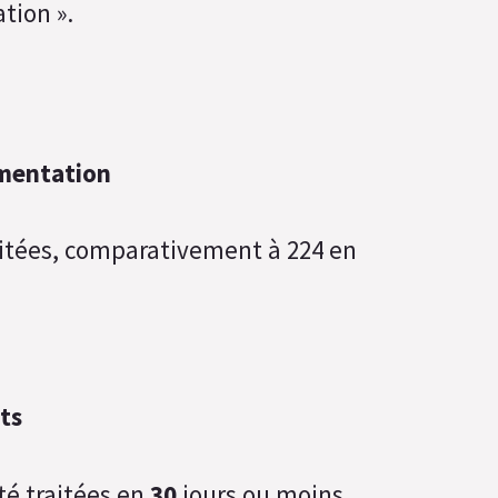
ation ».
mentation
itées, comparativement à 224 en
ts
é traitées en
30
jours ou moins.