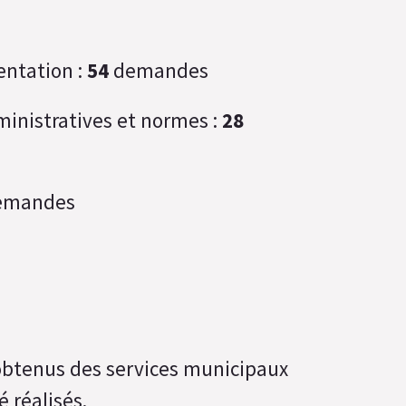
entation :
54
demandes
ministratives et normes :
28
emandes
btenus des services municipaux
 réalisés.