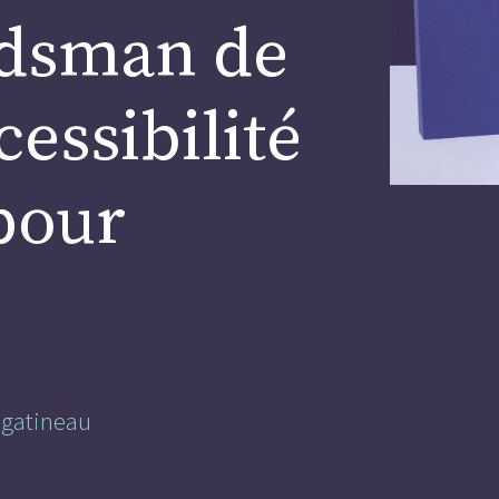
udsman de
cessibilité
pour
gatineau