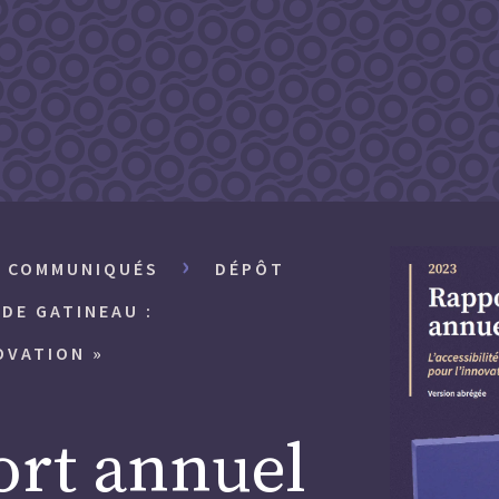
›
T COMMUNIQUÉS
DÉPÔT
DE GATINEAU :
OVATION »
ort annuel