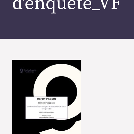
d’enquête_VF