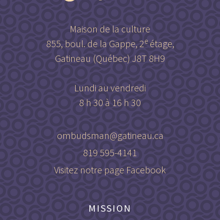
Maison de la culture
e
855, boul. de la Gappe, 2
étage,
Gatineau (Québec) J8T 8H9
Lundi au vendredi
8 h 30 à 16 h 30
ombudsman@gatineau.ca
819 595-4141
Visitez notre page Facebook
MISSION