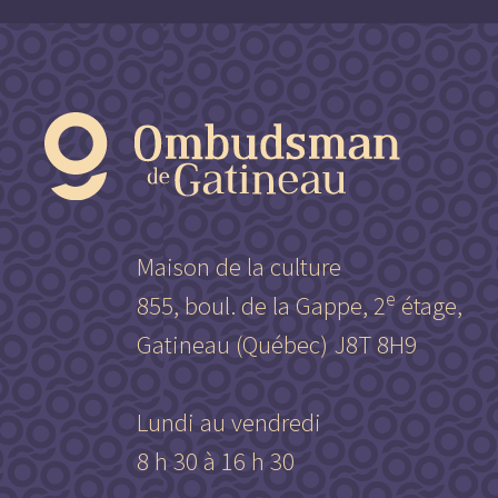
Maison de la culture
e
855, boul. de la Gappe, 2
étage,
Gatineau (Québec) J8T 8H9
Lundi au vendredi
8 h 30 à 16 h 30