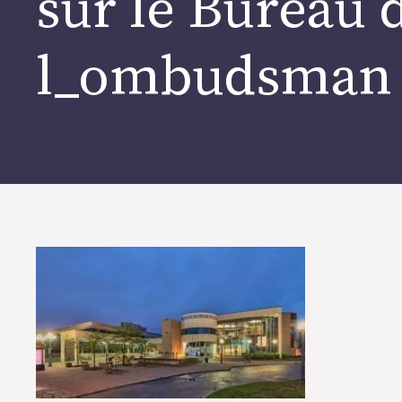
sur le Bureau 
l_ombudsman